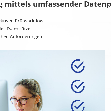
g mittels umfassender Daten
ektiven Prüfworkflow
ller Datensätze
schen Anforderungen