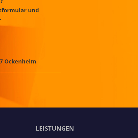
?
ktformular und
.
437 Ockenheim
S
LEISTUNGEN